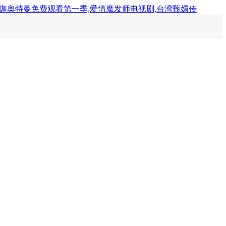
利迦奥特曼免费观看第一季,爱情魔发师电视剧,台湾甄嬛传