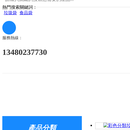
熱門搜索關鍵詞：
垃圾袋
食品袋
服務熱線：
13480237730
產品分類