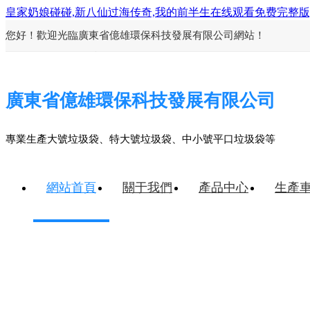
皇家奶娘碰碰,新八仙过海传奇,我的前半生在线观看免费完整版,
您好！歡迎光臨廣東省億雄環保科技發展有限公司網站！
13480237730
廣東省億雄環保科技發展有限公司
返回首頁
生產車間
聯系我們
專業生產大號垃圾袋、特大號垃圾袋、中小號平口垃圾袋等
網站首頁
關于我們
產品中心
生產