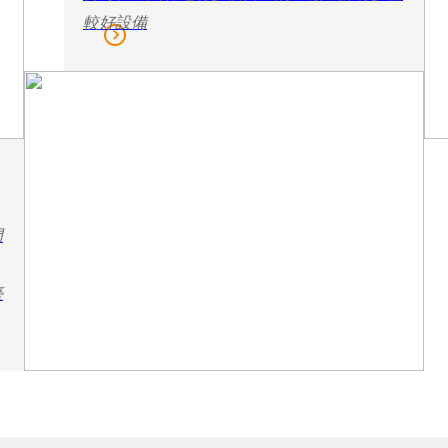
較好設備
門
臺