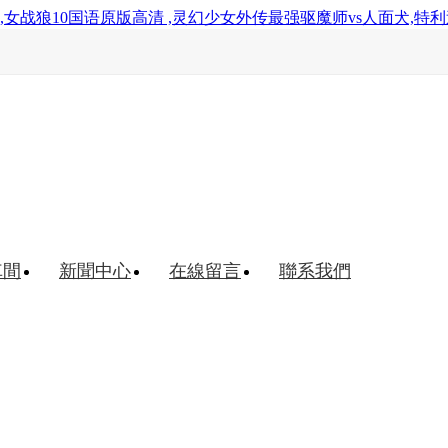
女战狼10国语原版高清 ,灵幻少女外传最强驱魔师vs人面犬,特
車間
新聞中心
在線留言
聯系我們