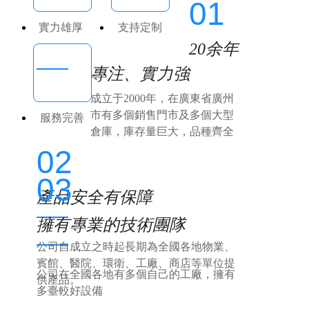
01
實力雄厚
支持定制
20余年
專注、實力強
成立于2000年，在廣東省廣州
市有多個銷售門市及多個大型
服務完善
倉庫，庫存量巨大，品種齊全
02
03
產品安全有保障
擁有專業的技術團隊
公司自成立之時起長期為全國各地物業、
賓館、醫院、環衛、工廠、商店等單位提
公司在全國各地有多個自己的工廠，擁有
供產品。
多臺較好設備